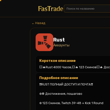
← Назад
Rust
Аккаунты
Короткое описание
💥🔥Rust 4000 Часов,💥🔥 123 Скинов💥🔥 
Подробное описание
❗❗RUST ПОЛНЫЙ ДОСТУП И ПОЧТА❗❗

❄️❆ Достижения, пошагово

❄️ 123 Скинов, Twitch 39-48 + Kick 1 Round
