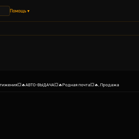
Помощь ▾
Достижения💥🔥АВТО-ВЫДАЧА💥🔥Родная почта💥🔥, Продажа