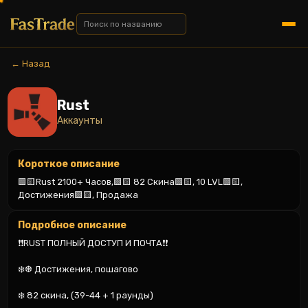
← Назад
Rust
Аккаунты
Короткое описание
🟩🟨Rust 2100+ Часов,🟩🟨 82 Скина🟩🟨, 10 LVL🟩🟨, 
Достижения🟩🟨, Продажа
Подробное описание
❗❗RUST ПОЛНЫЙ ДОСТУП И ПОЧТА❗❗

❄️❆ Достижения, пошагово

❄️ 82 скина, (39-44 + 1 раунды)
