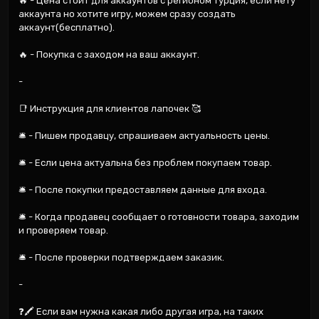
🔥 - Цена стоит для аккаунтов с регионом Турция, если нету 
аккаунта но хотите игру, можем сразу создать 
аккаунт(бесплатно).

🔥 - Покупка с заходом на ваш аккаунт.

-

📑 Инструкция для клиентов лапочек 🥰

🛎️ - Пишем продавцу, спрашиваем актуальность цены.

🛎️ - Если цена актуальна без проблем покупаем товар.

🛎️ - После покупки предоставляем данные для входа.

🛎️ - Когда продавец сообщает о готовности товара, заходим 
и проверяем товар.

🛎️ - После проверки подтверждаем заказик.

-

❓🖍️ Если вам нужна какая либо другая игра, на таких 