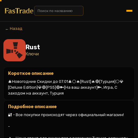
← Назад
Rust
Ключи
Короткое описание
🎄Новогодние Скидки до 07.01🎄⚪🔥[Rust]🔥🔴[Турция]⚪💎
[Deluxe Edition]💎🔵[PS5]🔵🔑[На ваш аккаунт]🔑, Игра, С 
заходом на аккаунт, Турция
Подробное описание
🔐 - Все покупки происходят через официальный магазин!

-
