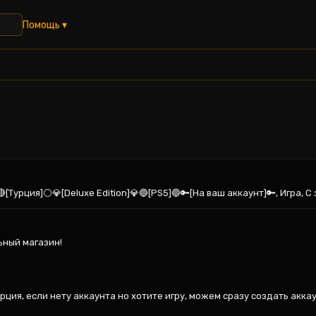
Помощь ▾
[Турция]⚪💎[Deluxe Edition]💎🔵[PS5]🔵🔑[На ваш аккаунт]🔑, Игра, С
ный магазин!

урция, если нету аккаунта но хотите игру, можем сразу создать аккау