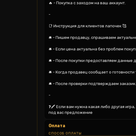
🔥 - Покупка с заходом на ваш аккаунт.

-

📑 Инструкция для клиентов лапочек 🥰

🛎️ - Пишем продавцу, спрашиваем актуально
🛎️ - Если цена актуальна без проблем покуп
🛎️ - После покупки предоставляем данные д
🛎️ - Когда продавец сообщает о готовности
🛎️ - После проверки подтверждаем заказик.
-

❓🖍️ Если вам нужна какая либо другая игра
под вас предложение
Оплата
СПОСОБ ОПЛАТЫ