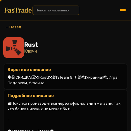
← Назад
Rust
Ключи
Короткое описание
🗣️⌛[СКИДКА]⌛⚒️[Rust]⚒️🎁[Steam Gift]🎁🌏[Украина]🌏, Игра, 
Подарком, Украина
Подробное описание
🔐Покупка производиться через официальный магазин, так 
что банов никаких не может быть

-
