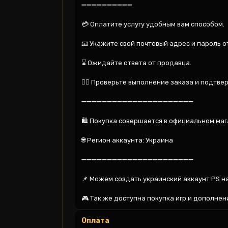
➖➖➖➖➖➖➖➖➖➖

💳 Оплатите услугу удобным вам способом.

📧 Укажите свой почтовый адрес и пароль от
⌛️ Ожидайте ответа от продавца.

🕵️‍♂️ Проверьте выполнение заказа и подтвер
➖➖➖➖➖➖➖➖➖➖➖➖➖➖➖➖➖➖➖➖➖➖

🛍️ Покупка совершается в официальном маг
🌐 Регион аккаунта: Украина

➖➖➖➖➖➖➖➖➖➖➖➖➖➖➖➖➖➖➖➖➖➖

📌 Можем создать украинский аккаунт PS на 
🎮 Так же доступна покупка игр и дополнен
Оплата