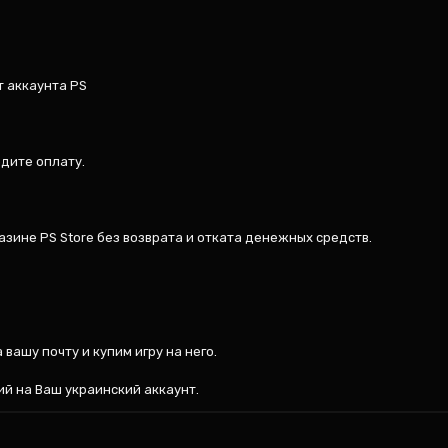
 аккаунта PS

дите оплату.

азине PS Store без возврата и отката денежных средств.

вашу почту и купим игру на него.

ий на Ваш украинский аккаунт.