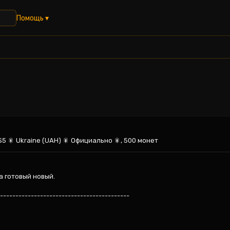
Помощь ▾
 PS5 🎇 Ukraine (UAH) 🎇 Официально 🎇, 500 монет
а готовый новый.

------------------------------------------
