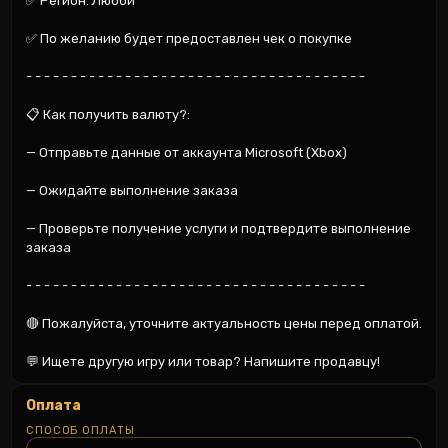
✅ Регион: Любой

✅ По желанию будет предоставлен чек о покупке

- - - - - - - - - - - - - - - - - - - - - - - - - - - - - - - - - - - - - -

📋 Как получить валюту?:

— Отправьте данные от аккаунта Microsoft (Xbox)

— Ожидайте выполнение заказа

— Проверьте получение услуги и подтвердите выполнение 
заказа

- - - - - - - - - - - - - - - - - - - - - - - - - - - - - - - - - - - - - -

🔴 Пожалуйста, уточните актуальность цены перед оплатой.

💬 Ищете другую игру или товар? Напишите продавцу!
Оплата
СПОСОБ ОПЛАТЫ