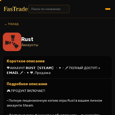
← Назад
Rust
Аккаунты
Короткое описание
🧡АККАУНТ 𝗥𝗨𝗦𝗧【𝗦𝗧𝗘𝗔𝗠】・✦・🗡️ ПОЛНЫЙ ДОСТУП + 
𝗘𝗠𝗔𝗜𝗟 🗡️・✦ 🧡, Продажа
Подробное описание
🎮 ПРОДУКТ ВКЛЮЧАЕТ:

• Полную лицензионную копию игры Rust в вашем личном 
аккаунте Steam.
