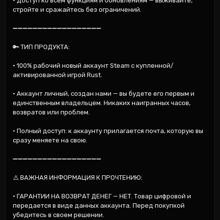
• Доступ ко всем функциям и обновлениям — выживайте, 
стройте и сражайтесь без ограничений.

➖➖➖➖➖➖➖➖➖➖➖➖➖➖➖➖➖➖

🔑 ТИП ПРОДУКТА:

• 100% рабочий новый аккаунт Steam с купленной/
активированной игрой Rust.

• Аккаунт личный, создан нами — вы будете его первым и 
единственным владельцем. Никаких наигранных часов, 
возвратов или проблем.

• Полный доступ: к аккаунту прилагается почта, которую вы 
сразу меняете на свою.

➖➖➖➖➖➖➖➖➖➖➖➖➖➖➖➖➖➖

⚠️ ВАЖНАЯ ИНФОРМАЦИЯ К ПРОЧТЕНИЮ:

• ГАРАНТИИ НА ВОЗВРАТ ДЕНЕГ — НЕТ. Товар цифровой и 
передается в виде данных аккаунта. Перед покупкой 
убедитесь в своем решении.
