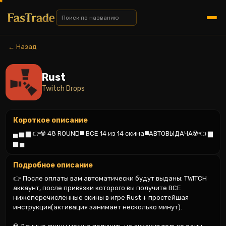
← Назад
Rust
Twitch Drops
Короткое описание
▄ ▅ ▆ 👉☢️ 48 ROUND◼️ ВСЕ 14 из 14 скина◼️АВТОВЫДАЧА☢️👈 ▆ 
▅ ▄
Подробное описание
👉 После оплаты вам автоматически будут выданы: TWITCH 
аккаунт, после привязки которого вы получите ВСЕ 
нижеперечисленные скины в игре Rust + простейшая 
инструкция(активация занимает несколько минут).
