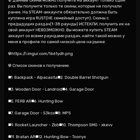
☢️ Данные скины можно получить на аккаунт только один 
раз. Вы получите только те скины, которые не получали 
ранее. На STEAM-аккаунте обязательно должна быть 
куплена игра RUST(НЕ семейный доступ). Скины с 
предыдущих раздач(1-38 раунды) ИСТЕКЛИ, получить их на 
свой аккаунт НЕВОЗМОЖНО. Вы можете купить STEAM 
аккаунт со всеми раундами раздач, найти такой можно у 
меня в профиле по самой низкой цене на рынке.

☢️https://i.imgur.com/1661ydh.png

☢️ Список скинов к получению:

◼️1. Backpack - Alpacasita◼️2. Double Barrel Shotgun

◼️3. Wooden Door - Landroid◼️4. Garage Door

◼️5. FERB AR◼️6. Hunting Bow

◼️7. Garage Door - S3kox◼️8. MP5

◼️9. Rocket Launcher - Zbb◼️10. Thompson SMG - xkevv

◼️11. Bratan AR◼️12. Hunting Bow - Toonyx
