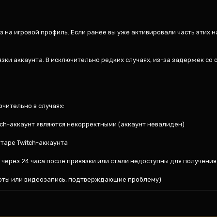
 на игровой профиль. Если ранее вы уже активировали часть этих наг
зки аккаунта. В исключительно редких случаях, из-за задержек со с
ительно в случаях:

tch-аккаунт являются некорректными (аккаунт невалиден)

таре Twitch-аккаунта

 через 24 часа после привязки или стали недоступны для получения в
оты или видеозапись, подтверждающие проблему)