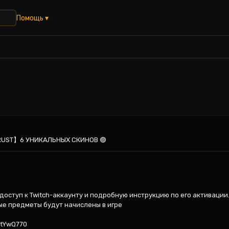
Помощь ▾
RUST】6 УНИКАЛЬНЫХ СКИНОВ 🟣
оступ к Twitch-аккаунту и подробную инструкцию по его активации. 
ые предметы будут начислены в игре

tYwQ770
