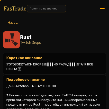
← Назад
Rust
Twitch Drops
Короткое описание
❗ГОТОВО❗🈳TWICH DROPS🈳 ▌▌▌45 РАУНД▌▌▌🈳17/17 ВСЕ 
СКИНИ 🈳
Подробное описание
Данный товар - АККАУНТ ГОТОВ

❓ После оплаты вам будут выданы: TWITCH аккаунт, после 
привязки которого вы получите ВСЕ нижеперечисленные 
предметы в игре Rust + простейшая инструкция(активация 