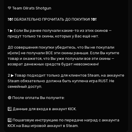
💚 Team Oilrats Shotgun

❗⛔❗ ОБЯЗАТЕЛЬНО ПРОЧИТАТЬ ДО ПОКУПКИ! ❗⛔❗

1 ▶ Если Вы ранее получали какие-то из этих скинов — 
придут только те скины, которых у Вас ещё нет.

ДО совершения покупки убедитесь, что Вы не покупали 
и(или) не получали ВСЕ эти скины раньше. Если Вы купите 
товар и окажется, что Вы уже получали все эти скины — 
возврат денежных средств будет невозможен!

2 ▶ Товар подходит только для клиентов Steam, на аккаунте 
Steam обязательно должна быть куплена игра RUST. Не 
семейный доступ.

🟢 После оплаты Вы получите:

1️⃣ Данные для входа в аккаунт KICK.

2️⃣ Пошаговую инструкцию по передаче наград с аккаунта 
KICK на Ваш игровой аккаунт в Steam.