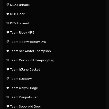
💚 KICK Furnace

🖤 KICK Door

💚 KICK Hazmat

🖤 Team Ricoy MP5

💚 Team Trainwreckstv L96

🖤 Team Ser Winter Thompson

💚 Team CoconutB Sleeping Bag

🖤 Team hJune Jacket

💚 Team xQc Bow

🖤 Team Welyn Fridge

💚 Team Panpots Bed

🖤 Team Spoonkid Door
