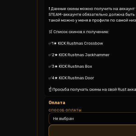
❗ Данные скины можно получить на аккаунт 
STEAM-аккаунте обязательно должна быть к
такой можно у меня в профиле по самой низк
🛒 Список скинов к получению:

✅1★ KICK Rustmas Crossbow

✅2★ KICK Rustmas Jackhammer

✅3★ KICK Rustmas Box

✅4★ KICK Rustmas Door

☝ Просьба получать скины на свой Rust акк
Оплата
СПОСОБ ОПЛАТЫ
Не выбран