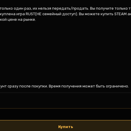
только один раз, их нельзя передать/продать. Вы получите только те
уплена игра RUST(НЕ семейный доступ). Вы можете купить STEAM ак
ой цене на рынке.

аунт сразу после покупки. Время получения может быть ограничено.
Купить