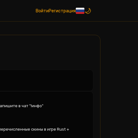
Войти
Регистрация
ишите в чат "!инфо"

еречисленные скины в игре Rust + 