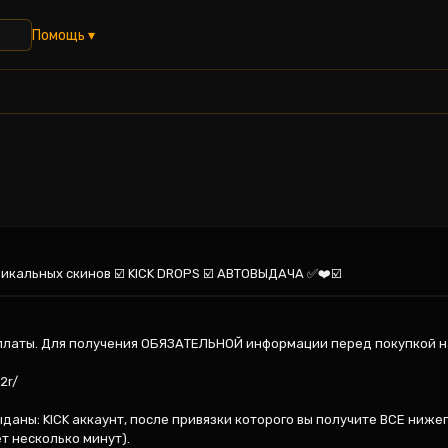
Помощь ▾
икальных скинов ☑️ KICK DROPS ☑️ АВТОВЫДАЧА ✅❤️☑️
латы. Для получения ОБЯЗАТЕЛЬНОЙ информации перед покупкой нап
r/

даны: KICK аккаунт, после привязки которого вы получите ВСЕ нижеп
 несколько минут).
