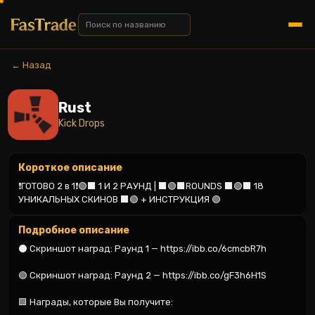
← Назад
Rust
Kick Drops
Короткое описание
❗ГОТОВО 2 в 1❗🟢⬛️️ 1 И 2 РАУНД | ⬛️️🟢⬛️️ROUNDS ⬛️️🟢⬛️️ 18 
УНИКАЛЬНЫХ СКИНОВ ⬛️️🟢 + ИНСТРУКЦИЯ 🟢
Подробное описание
⚫️ Скриншот наград: Раунд 1 — https://ibb.co/6cmcbR7h

🟢 Скриншот наград: Раунд 2 — https://ibb.co/gF3h6H1S

🟩 Награды, которые Вы получите:
