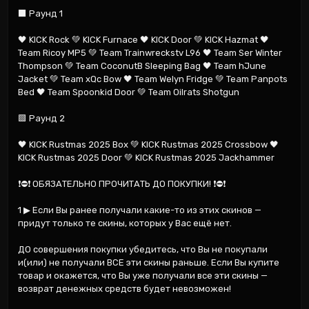
⬛️️ Раунд 1

🖤 KICK Rock 💚 KICK Furnace 🖤 KICK Door 💚 KICK Hazmat 🖤 
Team Ricoy MP5 💚 Team Trainwreckstv L96 🖤 Team Ser Winter 
Thompson 💚 Team CoconutB Sleeping Bag 🖤 Team hJune 
Jacket 💚 Team xQc Bow 🖤 Team Welyn Fridge 💚 Team Panpots 
Bed 🖤 Team Spoonkid Door 💚 Team Oilrats Shotgun

🟩 Раунд 2

🖤 KICK Rustmas 2025 Box 💚 KICK Rustmas 2025 Crossbow 🖤 
KICK Rustmas 2025 Door 💚 KICK Rustmas 2025 Jackhammer

❗⛔❗ ОБЯЗАТЕЛЬНО ПРОЧИТАТЬ ДО ПОКУПКИ! ❗⛔❗

1 ▶ Если Вы ранее получали какие-то из этих скинов — 
придут только те скины, которых у Вас ещё нет.

ДО совершения покупки убедитесь, что Вы не покупали 
и(или) не получали ВСЕ эти скины раньше. Если Вы купите 
товар и окажется, что Вы уже получали все эти скины — 
возврат денежных средств будет невозможен!
