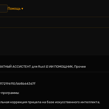
Помощь ▾
РИВАТНЫЙ АССИСТЕНТ для Rust ☑️ ИИ ПОМОЩНИК, Прочее
1172196110/bb8b643d7f

программы:

льная коррекция прицела на базе искусственного интеллекта;
