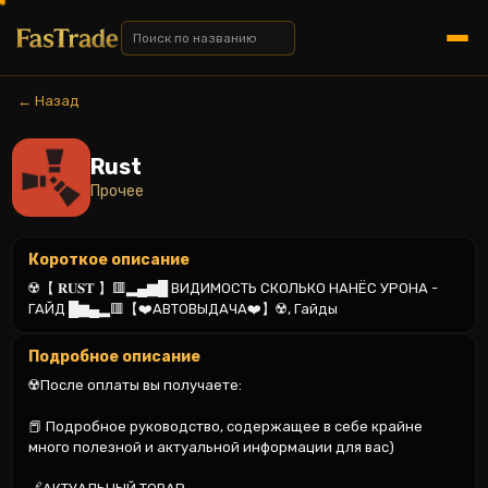
← Назад
Rust
Прочее
Короткое описание
☢️【 𝐑𝐔𝐒𝐓 】🟥▂▄▆█ ВИДИМОСТЬ СКОЛЬКО НАНЁС УРОНА - 
ГАЙД █▆▄▂🟥【❤️АВТОВЫДАЧА❤️】☢️, Гайды
Подробное описание
☢️После оплаты вы получаете:

📕 Подробное руководство, содержащее в себе крайне 
много полезной и актуальной информации для вас)
