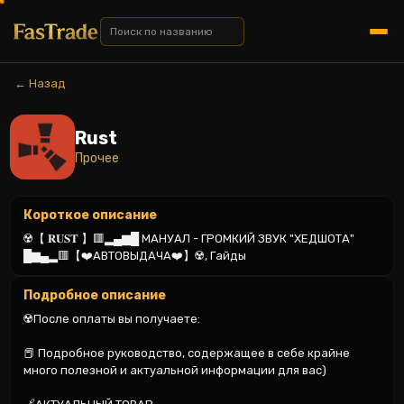
← Назад
Rust
Прочее
Короткое описание
☢️【 𝐑𝐔𝐒𝐓 】🟥▂▄▆█ МАНУАЛ - ГРОМКИЙ ЗВУК "ХЕДШОТА" 
█▆▄▂🟥【❤️АВТОВЫДАЧА❤️】☢️, Гайды
Подробное описание
☢️После оплаты вы получаете:

📕 Подробное руководство, содержащее в себе крайне 
много полезной и актуальной информации для вас)
