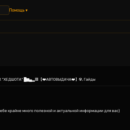
Помощь ▾
ВУК "ХЕДШОТА" █▆▄▂🟥【❤️АВТОВЫДАЧА❤️】☢️, Гайды
ебе крайне много полезной и актуальной информации для вас)
