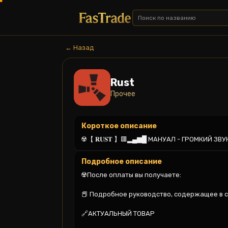
← Назад
Rust
Прочее
Короткое описание
☢️【 𝐑𝐔𝐒𝐓 】🟥▂▄▆█ МАНУАЛ - ГРОМКИЙ З
Подробное описание
☢️После оплаты вы получаете:

📕 Подробное руководство, содержащее в с
🔗АКТУАЛЬНЫЙ ТОВАР
