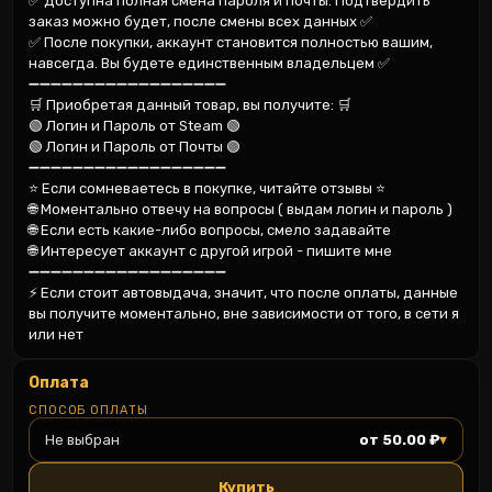
✅ Доступна полная смена пароля и почты. Подтвердить 
заказ можно будет, после смены всех данных ✅

✅ После покупки, аккаунт становится полностью вашим, 
навсегда. Вы будете единственным владельцем ✅

➖➖➖➖➖➖➖➖➖➖➖➖➖➖➖➖➖➖

🛒 Приобретая данный товар, вы получите: 🛒

🟢 Логин и Пароль от Steam 🟢

🟢 Логин и Пароль от Почты 🟢

➖➖➖➖➖➖➖➖➖➖➖➖➖➖➖➖➖➖

⭐ Если сомневаетесь в покупке, читайте отзывы ⭐

🌐 Моментально отвечу на вопросы ( выдам логин и пароль )

🌐 Если есть какие-либо вопросы, смело задавайте

🌐 Интересует аккаунт с другой игрой - пишите мне

➖➖➖➖➖➖➖➖➖➖➖➖➖➖➖➖➖➖

⚡ Если стоит автовыдача, значит, что после оплаты, данные 
вы получите моментально, вне зависимости от того, в сети я 
или нет
Оплата
СПОСОБ ОПЛАТЫ
▾
Не выбран
от 50.00 ₽
Купить