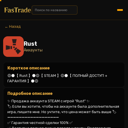
← Назад
Rust
Аккаунты
Короткое описание
🟡⚫️【 Rust 】⚫️🟡【 STEAM 】🟡⚫️【 ПОЛНЫЙ ДОСТУП + 
ГАРАНТИЯ 】⚫️🟡
Подробное описание
✨ Продажа аккаунта STEAM c игрой "Rust" ✨

🏷️ Если вы хотите, чтобы на аккаунте была дополнительная 
игра, пишите мне. Но учтите, что цена может быть выше 🏷️

➖➖➖➖➖➖➖➖➖➖➖➖➖➖➖➖➖➖

✅ Гарантия честной сделки 100% ✅
