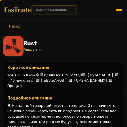
← Назад
Rust
Аккаунты
Короткое описание
💎АВТОВЫДАЧА💎 🟩👉АККАУНТ с Раст👈🟩【7894 ЧАСОВ】🟩
【10 лвл стим】🟩【 БЕЗ БАНОВ 】🟩【СМЕНА ДАННЫХ】🟩, 
Продажа
Подробное описание
🔔 На данный товар действует автовыдача. Это значит что 
не нужно спрашивать есть ли продавец на месте, если вас 
устравает описание, нету вопросов по товару, можете 
смело оплачивать. и данные будут выданы моментально 