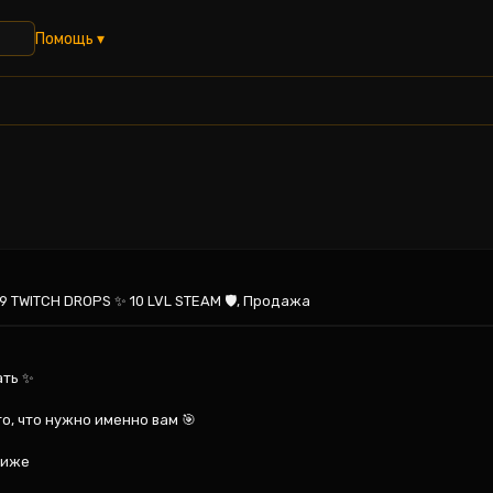
Помощь ▾
109 TWITCH DROPS ✨ 10 LVL STEAM 🛡️, Продажа
ть ✨

о, что нужно именно вам 🎯

иже
