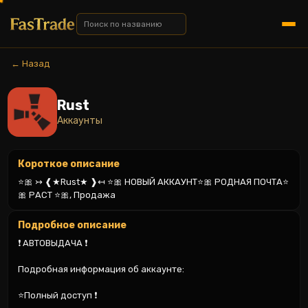
← Назад
Rust
Аккаунты
Короткое описание
⭐🎀 ↣ ❰★Rust★ ❱↤ ⭐🎀 НОВЫЙ АККАУНТ⭐🎀 РОДНАЯ ПОЧТА⭐
🎀 РАСТ ⭐🎀, Продажа
Подробное описание
❗️ АВТОВЫДАЧА ❗️

Подробная информация об аккаунте:

⭐Полный доступ ❗️
