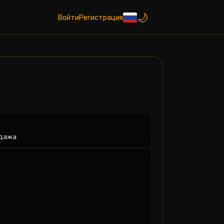
Войти
Регистрация
одажа