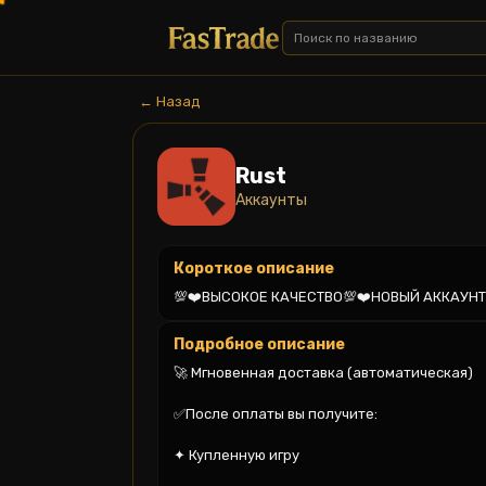
← Назад
Rust
Аккаунты
Короткое описание
💯❤️ВЫСОКОЕ КАЧЕСТВО💯❤️НОВЫЙ АККАУНТ 
Подробное описание
🚀 Мгновенная доставка (автоматическая)

✅После оплаты вы получите:

✦ Купленную игру
