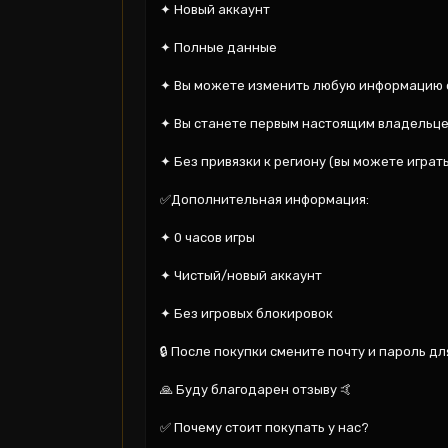
✦ Новый аккаунт

✦ Полные данные

✦ Вы можете изменить любую информацию о
✦ Вы станете первым настоящим владельце
✦ Без привязки к региону (вы можете играть
✅Дополнительная информация:

✦ 0 часов игры

✦ Чистый/новый аккаунт

✦ Без игровых блокировок

🔒 После покупки смените почту и пароль дл
🙏 Буду благодарен отзыву 🤙

✅ Почему стоит покупать у нас?
