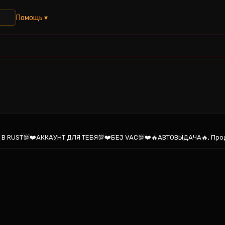
Помощь ▾
В RUST💯❤️АККАУНТ ДЛЯ ТЕБЯ💯❤️БЕЗ VAC💯❤️🔥АВТОВЫДАЧА🔥, Пр