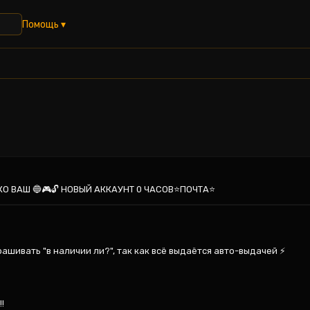
Помощь ▾
КО ВАШ 🔵🎮🔓 НОВЫЙ АККАУНТ 0 ЧАСОВ⭐ПОЧТА⭐
рашивать "в наличии ли?", так как всё выдаётся авто-выдачей ⚡


