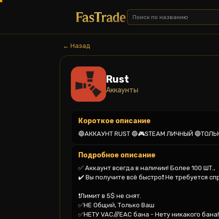
← Назад
Rust
Аккаунты
Короткое описание
🔵АККАУНТ RUST 🔵🎮STEAM ЛИЧНЫЙ 🔵ТОЛЬ
Подробное описание
✅ Аккаунт всегда в наличии! Более 100 ШТ.,

✔️ Вы получите всё быстро❗ Не требуется сп
❗️Лимит в 5$ не снят.

✅НЕ Общий, Только Ваш

✅НЕТУ VAC///EAC бана - Нету никакого бана!!!