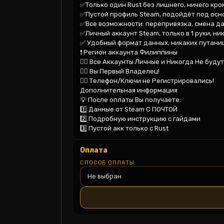
✅Только один Rust без лишнего, ничего кром
✅Пустой профиль Steam, подойдёт под осно
✅Все возможности: перепривязка, смена да
✅Личный аккаунт Steam, только в 1 руки, ник
✅ Удобный формат данных, никаких путаниц
❗️ Регион аккаунта Филиппины

👉🏻 Все Аккаунты Личные и Никогда Не будут
👉🏻 Вы Первый Владелец!

👉🏻 Телефон/Ключи не Регистрировались!

Дополнительная информация

💡 После оплаты Вы получаете:

1️⃣ Данные от Steam C ПОЧТОЙ

2️⃣ Подробную инструкцию с гайдами

3️⃣ Пустой акк только с Rust
Оплата
СПОСОБ ОПЛАТЫ
Не выбран