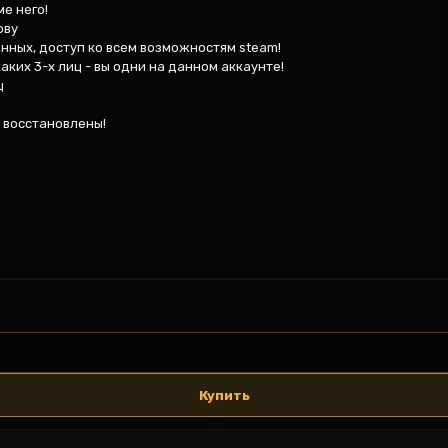
е него!

ву

нных, доступ ко всем возможностям steam!

аких 3-х лиц - вы одни на данном аккаунте!



 восстановлены!

Купить