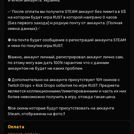
❗Регион аккаунта: Украина.

✅ После оплаты вы получите STEAM аккаунт без лимита в 5$ 
на котором будет игра RUST в которой наиграно 0 часов 
(Без первого захода) и родную почту от аккаунта. (Полная 
смена данных)✅

⛔ На почте будет сообщение о регистраций аккаунта STEAM 
и чеки по покупке игры RUST.

❗Важно, аккаунт личный, регистрировал аккаунт лично сам, 
по этому могу вам дать 100% гарантию что с данным 
аккаунтом не будет не каких проблем.

⛔ Дополнительно на аккаунте присутствуют 109 скинов с 
Twitch Drops + Kick Drops события по игре RUST. Предметы 
являются коллекционными/лимитированными и часть их них 
более невозможно получить в игру, отсюда такая цена.

❗Все скины которые будут присутствовать на аккаунте 
Steam, отображены на фото.❗
Оплата