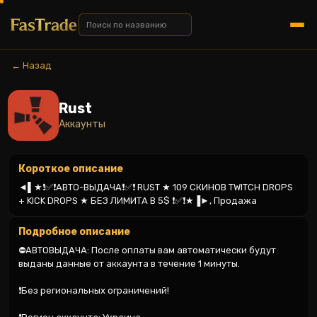
← Назад
Rust
Аккаунты
Короткое описание
◄▌★❗✅❗АВТО-ВЫДАЧА❗✅❗ RUST ★ 109 СКИНОВ TWITCH DROPS 
+ KICK DROPS ★ БЕЗ ЛИМИТА В 5$ ❗✅❗★▐►, Продажа
Подробное описание
⛔АВТОВЫДАЧА: После оплаты вам автоматически будут 
выданы данные от аккаунта в течение 1 минуты.

❗Без региональных ограничений!
