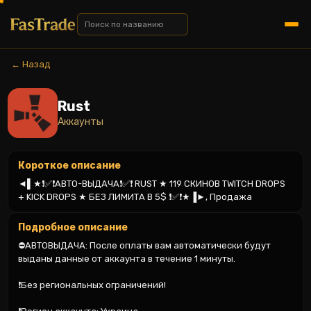
← Назад
Rust
Аккаунты
Короткое описание
◄▌★❗✅❗АВТО-ВЫДАЧА❗✅❗ RUST ★ 119 СКИНОВ TWITCH DROPS 
+ KICK DROPS ★ БЕЗ ЛИМИТА В 5$ ❗✅❗★▐►, Продажа
Подробное описание
⛔АВТОВЫДАЧА: После оплаты вам автоматически будут 
выданы данные от аккаунта в течение 1 минуты.

❗Без региональных ограничений!
