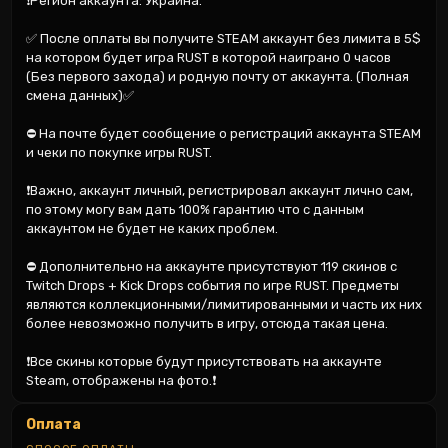
❗Регион аккаунта: Украина.

✅ После оплаты вы получите STEAM аккаунт без лимита в 5$ 
на котором будет игра RUST в которой наиграно 0 часов 
(Без первого захода) и родную почту от аккаунта. (Полная 
смена данных)✅

⛔ На почте будет сообщение о регистраций аккаунта STEAM 
и чеки по покупке игры RUST.

❗Важно, аккаунт личный, регистрировал аккаунт лично сам, 
по этому могу вам дать 100% гарантию что с данным 
аккаунтом не будет не каких проблем.

⛔ Дополнительно на аккаунте присутствуют 119 скинов с 
Twitch Drops + Kick Drops события по игре RUST. Предметы 
являются коллекционными/лимитированными и часть их них 
более невозможно получить в игру, отсюда такая цена.

❗Все скины которые будут присутствовать на аккаунте 
Steam, отображены на фото.❗
Оплата