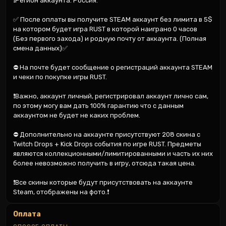
❗Регион аккаунта: Россия.

✅ После оплаты вы получите STEAM аккаунт без лимита в 5$ 
на котором будет игра RUST в которой наиграно 0 часов 
(Без первого захода) и родную почту от аккаунта. (Полная 
смена данных)✅

⛔ На почте будет сообщение о регистраций аккаунта STEAM 
и чеки по покупке игры RUST.

❗Важно, аккаунт личный, регистрировал аккаунт лично сам, 
по этому могу вам дать 100% гарантию что с данным 
аккаунтом не будет не каких проблем.

⛔ Дополнительно на аккаунте присутствуют 208 скина с 
Twitch Drops + Kick Drops события по игре RUST. Предметы 
являются коллекционными/лимитированными и часть их них 
более невозможно получить в игру, отсюда такая цена.

❗Все скины которые будут присутствовать на аккаунте 
Steam, отображены на фото.❗
Оплата