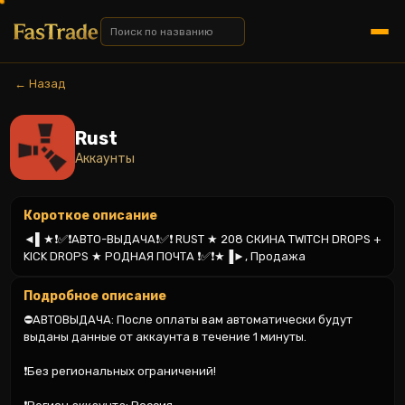
← Назад
Rust
Аккаунты
Короткое описание
◄▌★❗✅❗АВТО-ВЫДАЧА❗✅❗ RUST ★ 208 СКИНА TWITCH DROPS + 
KICK DROPS ★ РОДНАЯ ПОЧТА ❗✅❗★▐►, Продажа
Подробное описание
⛔АВТОВЫДАЧА: После оплаты вам автоматически будут 
выданы данные от аккаунта в течение 1 минуты.

❗Без региональных ограничений!
