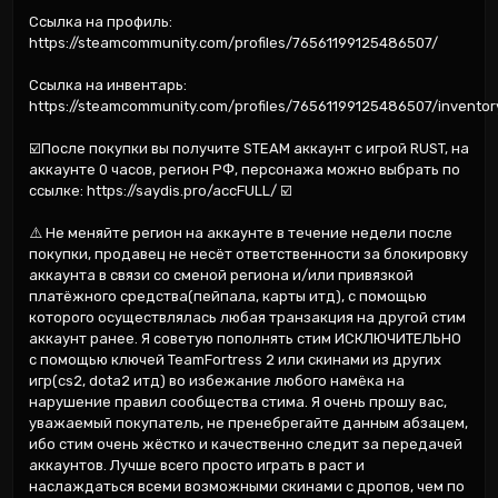
Ссылка на профиль: 
https://steamcommunity.com/profiles/76561199125486507/

Ссылка на инвентарь: 
https://steamcommunity.com/profiles/76561199125486507/inventory
☑️После покупки вы получите STEAM аккаунт с игрой RUST, на 
аккаунте 0 часов, регион РФ, персонажа можно выбрать по 
ссылке: https://saydis.pro/accFULL/ ☑️

⚠️ Не меняйте регион на аккаунте в течение недели после 
покупки, продавец не несёт ответственности за блокировку 
аккаунта в связи со сменой региона и/или привязкой 
платёжного средства(пейпала, карты итд), с помощью 
которого осуществлялась любая транзакция на другой стим 
аккаунт ранее. Я советую пополнять стим ИСКЛЮЧИТЕЛЬНО 
с помощью ключей TeamFortress 2 или скинами из других 
игр(cs2, dota2 итд) во избежание любого намёка на 
нарушение правил сообщества стима. Я очень прошу вас, 
уважаемый покупатель, не пренебрегайте данным абзацем, 
ибо стим очень жёстко и качественно следит за передачей 
аккаунтов. Лучше всего просто играть в раст и 
наслаждаться всеми возможными скинами с дропов, чем по 