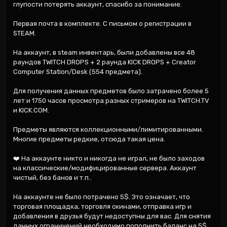
глупости потерять аккаунт, спасибо за понимание.

Первая почта в комплекте. С письмом о регистрации в 
STEAM.

На аккаунт, в steam инвентарь, были добавлены все 48 
раундов TWITCH DROPS + 2 раунда KICK DROPS + Creator 
Computer Station/Desk (554 предмета).

Для получения данных предметов было затрачено более 5 
лет и 1750 часов просмотра разных стримеров на TWITCH.TV 
и KICK.COM.

Предметы являются коллекционными/лимитированными. 
Многие предметы редкие, отсюда такая цена.

❤️ На аккаунте никто и никогда не играл, не было заходов 
на классические/модифицированные сервера. Аккаунт 
чистый, без банов и т.п..

На аккаунте не было потрачено 5$. Это означает, что 
торговая площадка, торговля скинами, отправка игр и 
добавления в друзья будут недоступны для вас. Для снятия 
данных ограничений необходимо пополнить баланс на 5$, 