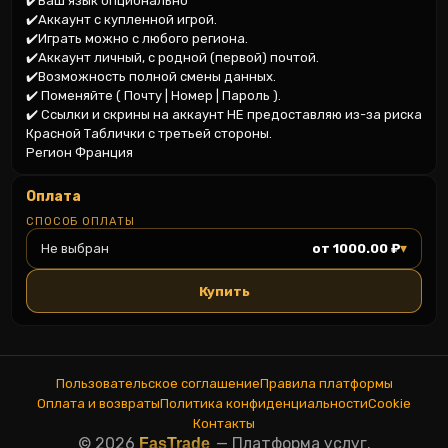
✔️Ваш язык опционально

✔️Аккаунт с купленной игрой.

✔️Играть можно с любого региона.

✔️Аккаунт личный, с родной (первой) почтой.

✔️Возможность полной смены данных.

✔️ Поменяйте ( Почту | Номер | Пароль ).

✔️ Ссылки и скрины на аккаунт НЕ предоставляю из-за риска 
Красной Таблички с третьей стороны.

Регион Франция
Оплата
СПОСОБ ОПЛАТЫ
▾
Не выбран
от 1000.00 ₽
Купить
Пользовательское соглашение
Правила платформы
Оплата и возвраты
Политика конфиденциальности
Cookie
Контакты
© 2026
—
Платформа услуг.
FasTrade