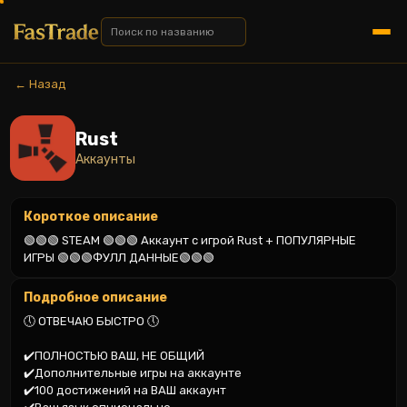
← Назад
Rust
Аккаунты
Короткое описание
🟢🟢🟢 STEAM 🟢🟢🟢 Аккаунт с игрой Rust + ПОПУЛЯРНЫЕ 
ИГРЫ 🟢🟢🟢ФУЛЛ ДАННЫЕ🟢🟢🟢
Подробное описание
🕔 ОТВЕЧАЮ БЫСТРО 🕔

✔️ПОЛНОСТЬЮ ВАШ, НЕ ОБЩИЙ

✔️Дополнительные игры на аккаунте

✔️100 достижений на ВАШ аккаунт
