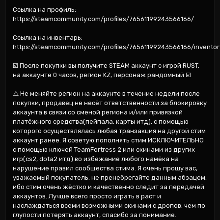
Ссылка на профиль: 
https://steamcommunity.com/profiles/76561199243566166/

Ссылка на инвентарь: 
https://steamcommunity.com/profiles/76561199243566166/inventory
☑️ После покупки вы получите STEAM аккаунт с игрой RUST, 
на аккаунте 0 часов, регион KZ, персонаж рандомный ☑️

⚠️ Не меняйте регион на аккаунте в течение недели после 
покупки, продавец не несёт ответственности за блокировку 
аккаунта в связи со сменой региона и/или привязкой 
платёжного средства(пейпала, карты итд), с помощью 
которого осуществлялась любая транзакция на другой стим 
аккаунт ранее. Я советую пополнять стим ИСКЛЮЧИТЕЛЬНО 
с помощью ключей TeamFortress 2 или скинами из других 
игр(cs2, dota2 итд) во избежание любого намёка на 
нарушение правил сообщества стима. Я очень прошу вас, 
уважаемый покупатель, не пренебрегайте данным абзацем, 
ибо стим очень жёстко и качественно следит за передачей 
аккаунтов. Лучше всего просто играть в раст и 
наслаждаться всеми возможными скинами с дропов, чем по 
глупости потерять аккаунт, спасибо за понимание.
