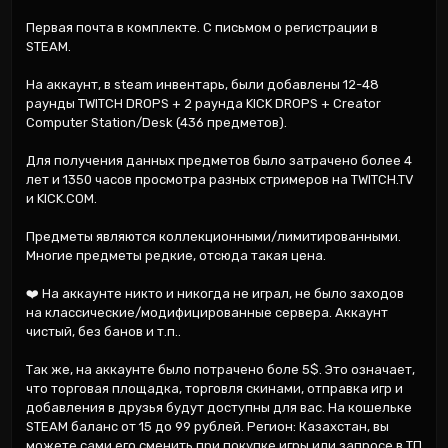
Первая почта в комплекте. С письмом о регистрации в 
STEAM.

На аккаунт, в steam инвентарь, были добавлены 12-48 
раунды TWITCH DROPS + 2 раунда KICK DROPS + Creator 
Computer Station/Desk (436 предметов).

Для получения данных предметов было затрачено более 4 
лет и 1350 часов просмотра разных стримеров на TWITCH.TV 
и KICK.COM.

Предметы являются коллекционными/лимитированными. 
Многие предметы редкие, отсюда такая цена.

❤️ На аккаунте никто и никогда не играл, не было заходов 
на классические/модифицированные сервера. Аккаунт 
чистый, без банов и т.п..

Так же, на аккаунте было потрачено боле 5$. Это означает, 
что торговая площадка, торговля скинами, отправка игр и 
добавления в друзья будут доступны для вас. На кошельке 
STEAM баланс от 15 до 99 рублей. Регион: Казахстан, вы 
можете сами его сменить при покупке игры или запросе в ТП 