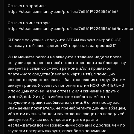
Ссылка на профиль: 
https://steamcommunity.com/profiles/76561199243566166/

Ссылка на инвентарь: 
https://steamcommunity.com/profiles/76561199243566166/inventory
☑️ После покупки вы получите STEAM аккаунт с игрой RUST, 
на аккаунте 0 часов, регион KZ, персонаж рандомный ☑️

⚠️ Не меняйте регион на аккаунте в течение недели после 
покупки, продавец не несёт ответственности за блокировку 
аккаунта в связи со сменой региона и/или привязкой 
платёжного средства(пейпала, карты итд), с помощью 
которого осуществлялась любая транзакция на другой стим 
аккаунт ранее. Я советую пополнять стим ИСКЛЮЧИТЕЛЬНО 
с помощью ключей TeamFortress 2 или скинами из других 
игр(cs2, dota2 итд) во избежание любого намёка на 
нарушение правил сообщества стима. Я очень прошу вас, 
уважаемый покупатель, не пренебрегайте данным абзацем, 
ибо стим очень жёстко и качественно следит за передачей 
аккаунтов. Лучше всего просто играть в раст и 
наслаждаться всеми возможными скинами с дропов, чем по 
глупости потерять аккаунт, спасибо за понимание.
