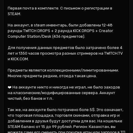
Первая почта в комплекте. С письмом о регистрации в 
STEAM.

На аккаунт, в steam инвентарь, были добавлены 12-48 
раунды TWITCH DROPS + 2 раунда KICK DROPS + Creator 
Computer Station/Desk (436 предметов).

Для получения данных предметов было затрачено более 4 
лет и 1350 часов просмотра разных стримеров на TWITCH.TV 
и KICK.COM.

Предметы являются коллекционными/лимитированными. 
Многие предметы редкие, отсюда такая цена.

❤️ На аккаунте никто и никогда не играл, не было заходов 
на классические/модифицированные сервера. Аккаунт 
чистый, без банов и т.п..

Так же, на аккаунте было потрачено боле 5$. Это означает, 
что торговая площадка, торговля скинами, отправка игр и 
добавления в друзья будут доступны для вас. На кошельке 
STEAM баланс от 15 до 99 рублей. Регион: Казахстан, вы 
можете сами его сменить при покупке игры или запросе в ТП 