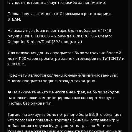
глупости потерять аккаунт, спасибо за понимание.

Первая почта в комплекте. С письмом о регистрации в 
STEAM.

На аккаунт, в steam инвентарь, были добавлены 17-48 
раунды TWITCH DROPS + 2 раунда KICK DROPS + Creator 
Computer Station/Desk (392 предмета).

Для получения данных предметов было затрачено более 3 
лет и 1150 часов просмотра разных стримеров на TWITCH.TV и 
KICK.COM.

Предметы являются коллекционными/лимитированными. 
Многие предметы редкие, отсюда такая цена.

❤️ На аккаунте никто и никогда не играл, не было заходов 
на классические/модифицированные сервера. Аккаунт 
чистый, без банов и т.п..

Так же, на аккаунте было потрачено боле 5$. Это означает, 
что торговая площадка, торговля скинами, отправка игр и 
добавления в друзья будут доступны для вас. Регион: 
Украина, вы можете сами его сменить при покупке игры или 