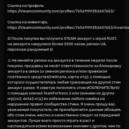
Ссылка на профиль: 
https://steamcommunity.com/profiles/76561199382607653/

Ссылка на инвентарь: 
https://steamcommunity.com/profiles/76561199382607653/inventor
☑️ После покупки вы получите STEAM аккаунт с игрой RUST, 
на аккаунте накручено более 5500 часов, регион UA, 
персонаж рандомный ☑️

⚠️ Не меняйте регион на аккаунте в течение недели после 
покупки, продавец не несёт ответственности за блокировку 
аккаунта в связи со сменой региона и/или привязкой 
платёжного средства(пейпала, карты итд), с помощью 
которого осуществлялась любая транзакция на другой стим 
аккаунт ранее. Я советую пополнять стим ИСКЛЮЧИТЕЛЬНО 
с помощью ключей TeamFortress 2 или скинами из других 
игр(cs2, dota2 итд) во избежание любого намёка на 
нарушение правил сообщества стима. Я очень прошу вас, 
уважаемый покупатель, не пренебрегайте данным абзацем, 
ибо стим очень жёстко и качественно следит за передачей 
аккаунтов. Лучше всего просто играть в раст и 
наслаждаться всеми возможными скинами с дропов, чем по 