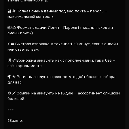
в виде случайных игр.

🔐 🔄 Полная смена данных под вас: почта + пароль → 
максимальный контроль.

📦 📩 Формат выдачи: Логин + Пароль (+ код для входа и 
смены почты).

⚡ 💼 Быстрая отправка: в течение 1–10 минут, если я онлайн 
или ответил вам.

💰 💡 Возможны аккаунты как с пополнениями, так и без — 
всё в одном месте.

🌍 🌟 Регионы аккаунтов разные, что даёт больше выбора 
для вас.

🚫 🔗 Ссылки на аккаунты не выдаю — ассортимент слишком 
большой.

===

❗ Важно:
