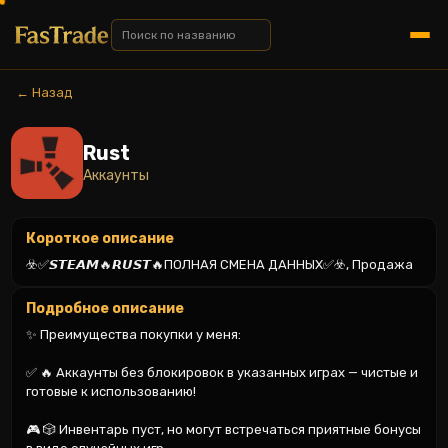
← Назад
Rust
Аккаунты
Короткое описание
☣️✅𝙎𝙏𝙀𝘼𝙈🔥𝙍𝙐𝙎𝙏🔥ПОЛНАЯ СМЕНА ДАННЫХ✅☣️, Продажа
Подробное описание
✨ Преимущества покупки у меня:

✅ 🔥 Аккаунты без блокировок в указанных играх — чистые и 
готовые к использованию!

🎮 🎲 Инвентарь пуст, но могут встречаться приятные бонусы 