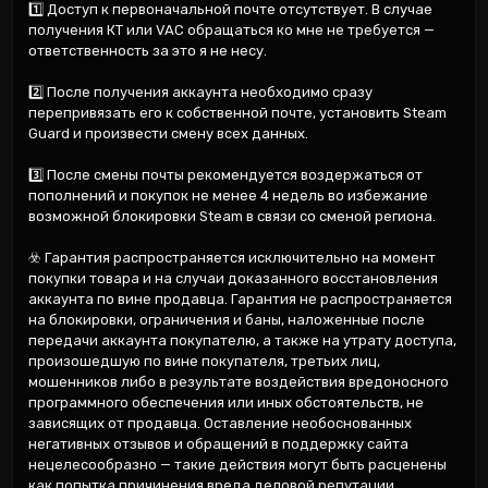
1️⃣ Доступ к первоначальной почте отсутствует. В случае 
получения КТ или VAC обращаться ко мне не требуется — 
ответственность за это я не несу.

2️⃣ После получения аккаунта необходимо сразу 
перепривязать его к собственной почте, установить Steam 
Guard и произвести смену всех данных.

3️⃣ После смены почты рекомендуется воздержаться от 
пополнений и покупок не менее 4 недель во избежание 
возможной блокировки Steam в связи со сменой региона.

☣️ Гарантия распространяется исключительно на момент 
покупки товара и на случаи доказанного восстановления 
аккаунта по вине продавца. Гарантия не распространяется 
на блокировки, ограничения и баны, наложенные после 
передачи аккаунта покупателю, а также на утрату доступа, 
произошедшую по вине покупателя, третьих лиц, 
мошенников либо в результате воздействия вредоносного 
программного обеспечения или иных обстоятельств, не 
зависящих от продавца. Оставление необоснованных 
негативных отзывов и обращений в поддержку сайта 
нецелесообразно — такие действия могут быть расценены 
как попытка причинения вреда деловой репутации 