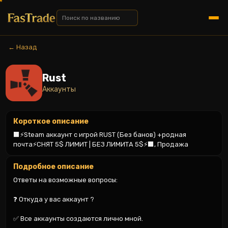
← Назад
Rust
Аккаунты
Короткое описание
⬛️⚡️Steam аккаунт с игрой RUST (Без банов) +родная 
почта⚡️СНЯТ 5$ ЛИМИТ | БЕЗ ЛИМИТА 5$⚡️⬛️, Продажа
Подробное описание
Ответы на возможные вопросы:

❓ Откуда у вас аккаунт ?

✅ Все аккаунты создаются лично мной.
