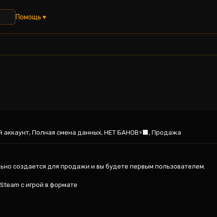
Помощь ▾
вый аккаунт, Полная смена данных, НЕТ БАНОВ⚡️⬛️, Продажа
ально создается для продажи и вы будете первым пользователем.

Steam с игрой в формате
