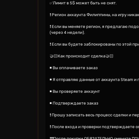
✅Лимит в 5$ может быть не снят.

❗ Регион аккаунта Филиппины, на игру никак
❗ Если вы меняете регион, я предлагаю под
(через 4 недели).

❗ Если вы будете заблокированы по этой пр
🤝🏻Как происходит сделка🤝🏻

◾ Вы оплачиваете заказ

◾ Я отправляю данные от аккаунта Steam и п
◾ Вы проверяете аккаунт

◾ Подтверждаете заказ

❗ Прошу записать весь процесс сделки и пер
❗ После входа и проверки подтверждаете оп
❗❗❗После покупки ОБЯЗАТЕЛЬНО смените ПОЧТ