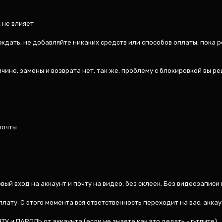
 не влияет

ождать, не добавляйте никаких средств или способов оплаты, пока р
ичине, замены и возврата нет, так же, проблему с блокировкой вы р
очты

вый вход на аккаунт и почту на видео, без склеек. Без видеозаписи 
лату. С этого момента вся ответственность переходит на вас, аккау
У и ПАРОЛЬ от аккаунта (если не знаете как это делать - гуглите)