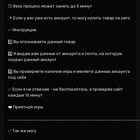
🕔 Весь процесс может занять до 5 минут

📌 Если у вас уже есть аккаунт, то могу купить товар на него

✅ Инструкция

1️⃣ Вы оплачиваете данный товар

2️⃣ Я выдаю вам данные от аккаунта и почты, на которую 
создан данный аккаунт

3️⃣ Вы проверяете наличие игры и меняете данные аккаунта 
под себя

✅ Если я не отвечаю - не беспокойтесь, я проверяю сайт 
каждые 10 минут

❤️ Приятной игры

___________________________________________
✅ Так же могу
